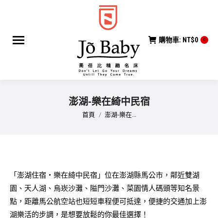
購物車:
NT$
0
0
澎湖-樂在綺中民宿
您在這裡：
首頁
澎湖-樂在...
「澎湖住宿‧樂在綺中民宿」位在澎湖縣馬公市，鄰近雙湖
園、天人湖、烏崁沙灘、隘門沙灘、菜園情人碼頭等知名景
點，距離馬公航空站也短短車程便可抵達，便捷的交通加上澎
湖樂活的步調，是想要放鬆的你最佳選擇！