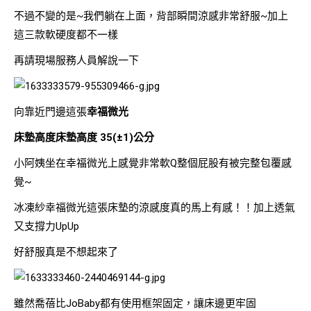
不過不變的是~我們躺在上面，背部瞬間涼感非常舒服~加上
這三款軟硬度都不一樣
再請現場服務人員解說一下
向靠近門邊這張
幸福微光
床墊高度床墊高度 35(±1)公分
小阿姨坐在幸福微光上感覺非常軟Q整個屁股有被完整包覆感
覺~
冰凍紗幸福微光這張床墊的涼感度真的馬上有感！！加上透氣
又支撐力UpUp
好舒服真是不想起來了
雖然喬蓓比JoBaby都有使用框架固定，讓床邊更牢固