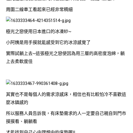
周圍二線車工看起來已經非常精細
極光之戀使用日本進口的冰凍紗~
小阿姨是用手摸就能感受到它的冰涼感覺了
實際試躺上去~這張極光之戀使因為用三層的高密度泡綿，躺
上去柔軟度佳
其實也不是每個人的需求涼感床，相信也有比較怕冷不喜歡這
麼冰鎮感的
所以服務人員告訴我，有床墊需求的人一定要自己親自到門市
摸摸看、躺躺看
才能找到自己心中理想中的床墊喔!!