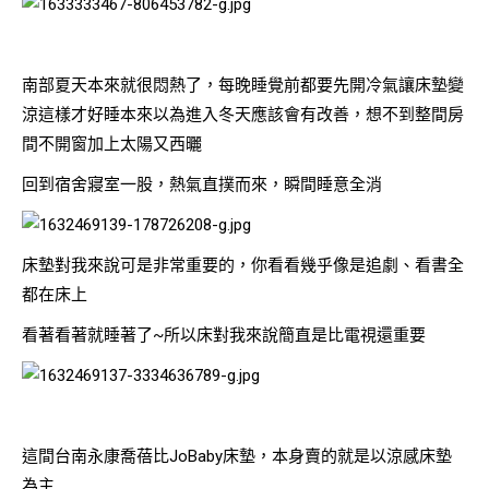
南部夏天本來就很悶熱了，每晚睡覺前都要先開冷氣讓床墊變
涼這樣才好睡本來以為進入冬天應該會有改善，想不到整間房
間不開窗加上太陽又西曬
回到宿舍寢室一股，熱氣直撲而來，瞬間睡意全消
床墊對我來說可是非常重要的，你看看幾乎像是追劇、看書全
都在床上
看著看著就睡著了~所以床對我來說簡直是比電視還重要
這間台南永康喬蓓比JoBaby床墊，本身賣的就是以涼感床墊
為主