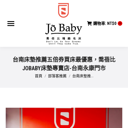
購物車:
NT$
0
0
台南床墊推薦五倍券買床最優惠，喬蓓比
JOBABY床墊專賣店-台南永康門市
您在這裡：
首頁
部落客推薦
台南床墊推...