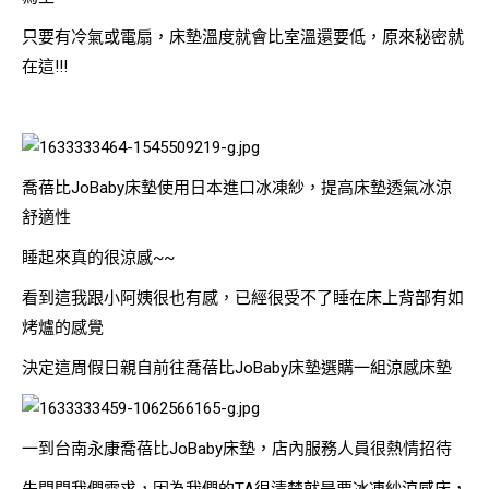
只要有冷氣或電扇，床墊溫度就會比室溫還要低，原來秘密就
在這!!!
喬蓓比JoBaby床墊使用日本進口冰凍紗，提高床墊透氣冰涼
舒適性
睡起來真的很涼感~~
看到這我跟小阿姨很也有感，已經很受不了睡在床上背部有如
烤爐的感覺
決定這周假日親自前往喬蓓比JoBaby床墊選購一組涼感床墊
一到台南永康喬蓓比JoBaby床墊，店內服務人員很熱情招待
先問問我們需求，因為我們的TA很清楚就是要冰凍紗涼感床，