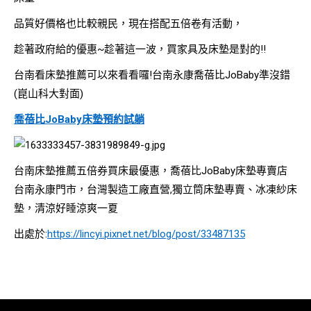
品質好價格也比較親民，現在搭配五倍卷有活動，
趁著政府給的優惠~趁著這一波，買家具及床墊是對的!!
台南看床墊推薦可以來看看囉!台南永康喬蓓比JoBaby準沒錯
(崑山科大對面)
喬蓓比JoBaby床墊
預約試躺
台南床墊推薦五倍券買床最優惠，喬蓓比JoBaby床墊專賣店
台南永康門市，台灣製造工廠直營,獨立筒床墊專賣、冰凍紗床
墊，清涼好睡涼爽一夏
出處於:
https://lincyi.pixnet.net/blog/post/33487135