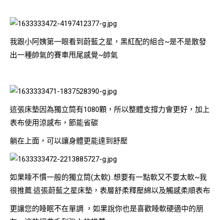
我跟小阿姨第一眼看到蔚藍之星，黑紅配的組合~是不是散發
出一種帥氣的賽車甩尾感覺~帥氣
這張床墊因為獨立筒有1080顆，所以整體支撐力會更好，加上
表布使用涼感布，節能省碳
躺在上面，可以讓身體更能達到舒壓
如果睡不慣一般的獨立筒(太軟)..想要有一點軟又不要太軟~我
很推薦.這張蔚藍之星床墊，表層舒柔釋壓綿以及觸感柔順表布
更讓您的睡眠不在單調 ，如果說你也是喜歡睡軟硬適中的朋