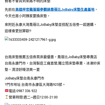
費者不會買到來路不明的床墊
先前在
高雄梓官雞蛋貓參觀過喬蓓比JoBaby床墊生產基地
，
今天也是小阿姨家要換床墊，
來附近永康大灣喬蓓比JoBaby床墊並搭配五倍劵一起選購，
這樣會更划算歐!!
台南床墊推薦五倍券買床最優惠，喬蓓比JoBaby床墊專賣店
台南永康門市，台灣製造工廠直營,獨立筒床墊專賣、冰凍紗床
墊，清涼好睡涼爽一夏
JoBaby床墊台南永康門市
?門市地址:台南市永康區大灣路925號。
電話:0987 336 922
營業時間:週二~週日12:00-21:00