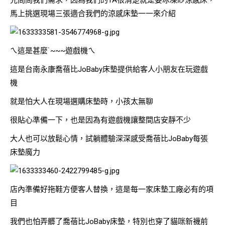
馬上挑選現場三張適合我們的涼感床墊一一來介紹
ㄟ這是甚麼˙~~~遊戲機ㄟ
這是台南永康喬蓓比JoBaby床墊提供給客人小朋友在玩遊戲
機
就是怕大人在現場選購床墊時，小孩太無聊
很貼心準備一下，也是因為有遊戲機讓整間店安靜不少
大人也可以放鬆心情，試躺體驗深深感受喬蓓比JoBaby每張
床墊魔力
店內準備好拖鞋方便客人替換，這是每一家床墊工廠必有的項
目
我們也怕弄髒了喬蓓比JoBaby床墊，特別也穿了貓咪新襪前