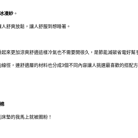
感冰凍紗
。
讓人舒爽放鬆，讓人舒服到想睡著。
睡起來更加涼爽舒適這樣冷氣也不需要開很久，是節能減碳省電好幫
的線徑，連舒適層的材料也分成3個不同內容讓人挑選最喜歡的搭配
泡棉
列床墊的我馬上就被圈粉！