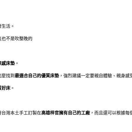
廢生活。
氣也不是吹整晚的
涼感床墊
。
怎麼找到
最適合自己的優質床墊
，強烈建議一定要親自體驗、親身感
質好床
。
持台灣本土手工訂製在
高雄梓官擁有自己的工廠
，而且還可以根據每