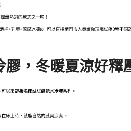
到
店裡最熱銷的款式之一唷！
泡棉+乳膠+涼感冰凍紗 可以直接請門市人員讓你現場試躺3種不同
水冷膠，冬暖夏涼好釋
你可以來
舒柔名床
試試
綠能水冷膠
系列。
躺在床上時，就能自然的感爽涼爽 。