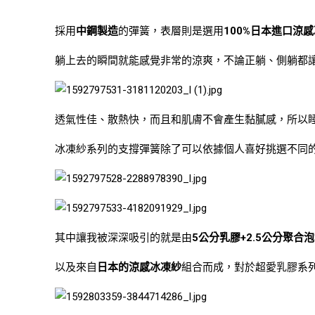
採用
中鋼製造
的彈簧，表層則是選用
100%日本進口涼
躺上去的瞬間就能感覺非常的涼爽，不論正躺、側躺都
透氣性佳、散熱快，而且和肌膚不會產生黏膩感，所以
冰凍紗系列的支撐彈簧除了可以依據個人喜好挑選不同
其中讓我被深深吸引的就是由
5公分乳膠+2.5公分聚合
以及來自
日本的涼感冰凍紗
組合而成，對於超愛乳膠系