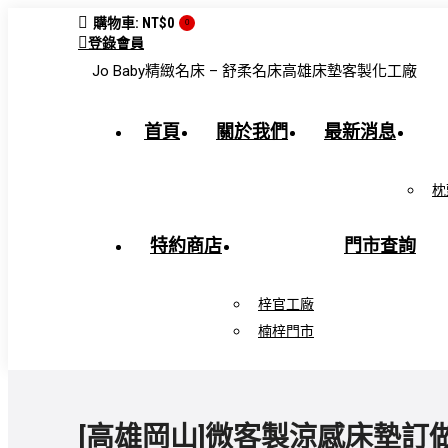
跳
購物車:
NT$
0
0
登錄會員
转
Jo Baby精緻名床 – 舒柔名床
高雄床墊客製化工廠
至
内
容
首頁
關於我們
最新消息
枕
特約商店
門市查詢
梓官工廠
楠梓門市
[高雄岡山]微客製涼感床墊訂