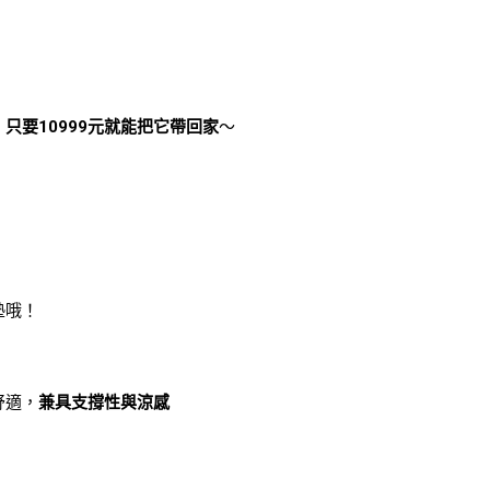
。
，
只要10999元就能把它帶回家
～
墊哦！
舒適，
兼具支撐性與涼感