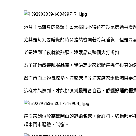
這陣子高雄真的熱爆！每天都恨不得待在冷氣房過著廢
尤其是每到要睡覺的時間雖然會開著冷氣睡覺，但是冷
老是睡到半夜就被熱醒，睡眠品質整個大打折扣。
為了能夠
改善睡眠品質
，我決定要來選購這幾年很夯的
然而市面上透氣涼墊、涼感床墊等涼感店家琳瑯滿目要
這樣才能選到，才能挑選到
最符合自己、舒適好睡的優
這次來到位於
高雄岡山的舒柔名床
，從原料、結構都堅
起來門市體驗、試躺。