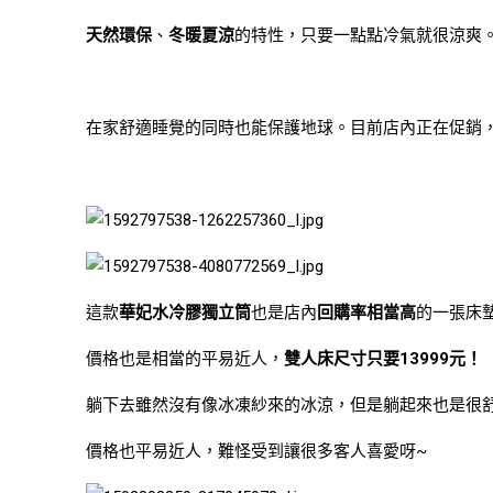
天然環保
、
冬暖夏涼
的特性，只要一點點冷氣就很涼爽
在家舒適睡覺的同時也能保護地球。目前店內正在促銷
這款
華妃水冷膠獨立筒
也是店內
回購率相當高
的一張床
價格也是相當的平易近人，
雙人床尺寸只要13999元！
躺下去雖然沒有像冰凍紗來的冰涼，但是躺起來也是很
價格也平易近人，難怪受到讓很多客人喜愛呀~