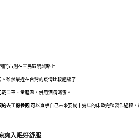
一間門市則在三民區明誠路上
觀。雖然最近在台灣的疫情比較趨緩了
配戴口罩、量體溫，併用酒精消毒。
預約去工廠參觀
可以直擊自己未來要躺十幾年的床墊完整製作過程，
，涼爽入眠好舒服