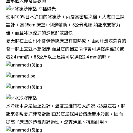
皇琳個人非常喜歡的：
冰凍紗床墊 幸福微光
使用100%日本進口的冰凍紗 + 兩層高密度泡棉 + 大虎口三線
設計 + 高35cm 床墊+ 側邊輔助 + 5公分乳膠 躺起來支撐力
佳，而且冰冰涼涼的透氣好散熱快
夏天躺在上面也不會像傳統床墊有悶熱感，睡到汗流浹背真的
會一躺上去就不想起床 而且它的獨立筒彈簧可選擇線徑2.0或
者2.4 mm的，85公斤以上建議可以選擇2.4 mm的喔。
水冷膠床墊
水冷膠本身是恆溫設計，溫度是維持在大約25~26度左右，躺
起來冬暖夏涼非常舒服!由於它是採用台灣綠能水冷膠，因而
提高了床墊的透氣與舒適性，涼爽通風、抗壓耐用。