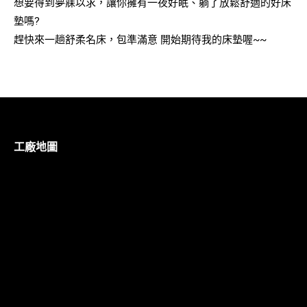
想要得到夢寐以求，讓你擁有一夜好眠、躺了放鬆舒適的好床
墊嗎?
趕快來一趟舒柔名床，包準滿意 開始期待我的床墊喔~~
工廠地圖