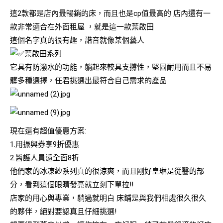
這2款都是店內最暢銷的床，而且也是cp值最高的 店內還有一
款非常適合在外面租屋 ，就是這一款葉啟田
這個名字真的很有趣，諧音就像某個藝人
葉啟田系列
它具有防潑水的功能，躺起來較具支撐性，堅固耐用而且不易
髒多種選擇，任君挑選出最符合自己需求的產品
現在還有超值優惠方案:
1.用振興券享9折優惠
2.醫護人員還全面8折
他們家的冰凍紗系列真的很涼爽，而且剛好皇琳是從醫的部
分，看到這個眼睛發亮就立刻下單拉!!
店家的用心與專業，躺過就明白 床鋪是與我們相處很久很久
的夥伴，絕對要認真且仔細挑選!