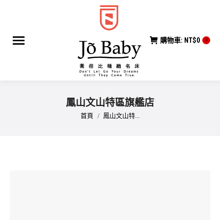
購物車:
NT$
0
0
鳳山文山特區旗艦店
您在這裡：
首頁
鳳山文山特...