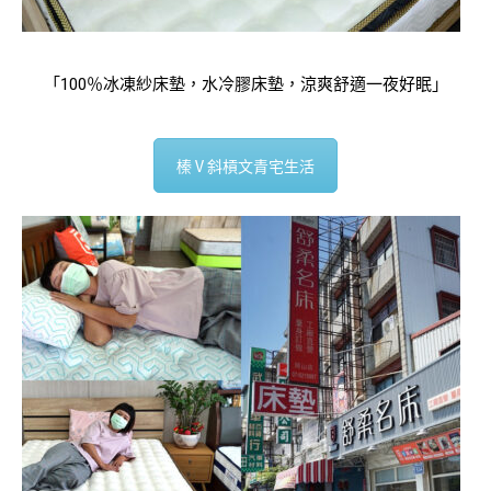
「100％冰凍紗床墊，水冷膠床墊，涼爽舒適一夜好眠」
榛Ⅴ斜槓文青宅生活