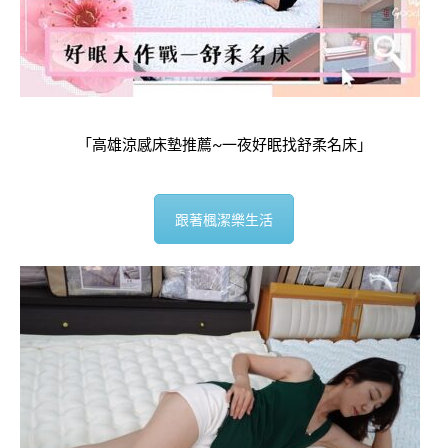
「高雄涼感床墊推薦~一夜好眠找舒柔名床」
跟著楓潔樂生活