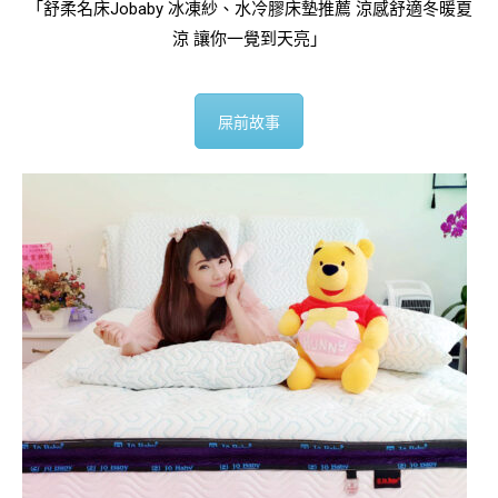
「舒柔名床Jobaby 冰凍紗、水冷膠床墊推薦 涼感舒適冬暖夏
涼 讓你一覺到天亮」
屎前故事