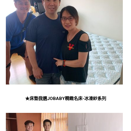
★床墊我選JOBABY精緻名床-冰凍紗系列