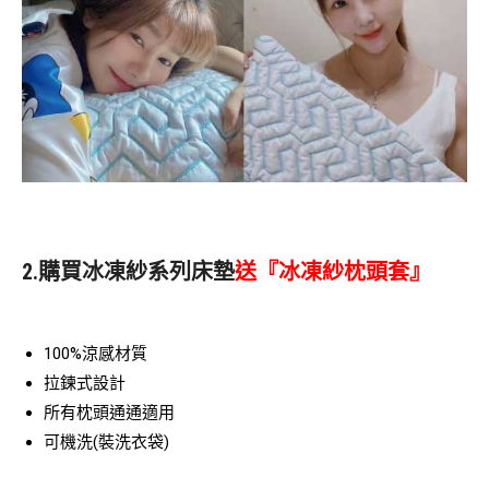
2.購買冰凍紗系列床墊
送
『冰凍紗枕頭套』
100%涼感材質
拉鍊式設計
所有枕頭通通適用
可機洗(裝洗衣袋)