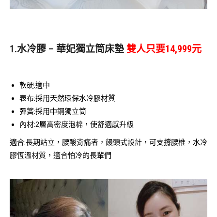
1.水冷膠 – 華妃獨立筒床墊
雙人只要14,999元
軟硬:適中
表布:採用天然環保水冷膠材質
彈簧:採用中鋼獨立筒
內材:2層高密度泡棉，使舒適感升級
適合:長期站立，腰酸背痛者，饅頭式設計，可支撐腰椎，水冷
膠恆溫材質，適合怕冷的長輩們