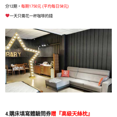
分12期，
每期1750元 (平均每日58元)
一天只需花一杯咖啡的錢
4.購床填寫體驗問券
贈『高級天絲枕』