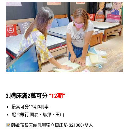
3.購床滿2萬可分
“12期”
最高可分12期0利率
配合銀行:國泰、聯邦、玉山
例如:頂級天絲乳膠獨立筒床墊 $21000/雙人