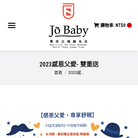
購物車:
NT$
0
0
2023感恩父愛- 雙重送
您在這裡：
首頁
2023感...