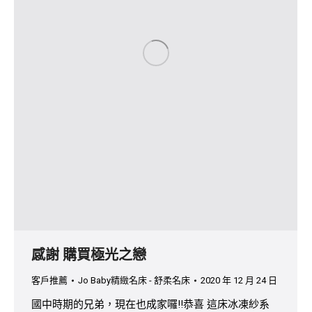
感謝 購買極光之戀
客戶推薦
Jo Baby精緻名床 - 舒柔名床
2020 年 12 月 24 日
國中時期的兄弟，現在也成家囉!!恭喜 這床冰凍紗系