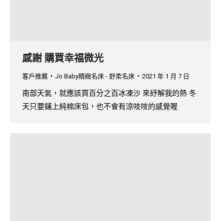
感謝 購買幸福微光
客戶推薦
Jo Baby精緻名床 - 舒柔名床
2021 年 1 月 7 日
南部天氣，就應該買百分之百冰凍沙 來紓解我的熱 冬
天只要鋪上純棉床包，也不會有涼吱吱的感覺喔