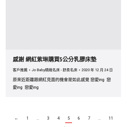
感謝 網紅紫琳購買5公分乳膠床墊
客戶推薦
Jo Baby精緻名床 - 舒柔名床
2020 年 12 月 24 日
原來近距離跟網紅見面的機會是如此感覺 戀愛ing 戀
愛ing 戀愛ing
←
1
…
3
4
5
6
7
…
11
→