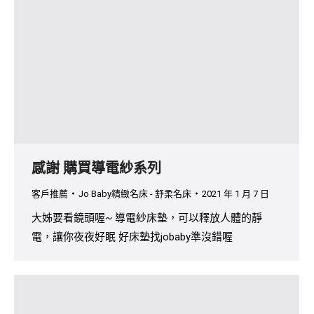
感謝 購買導電紗系列
客戶推薦
Jo Baby精緻名床 - 舒柔名床
2021 年 1 月 7 日
大姊要看鏡頭喔~ 導電紗床墊，可以釋放人體的靜
電，讓你夜夜好眠 好床墊找jobaby準沒錯喔