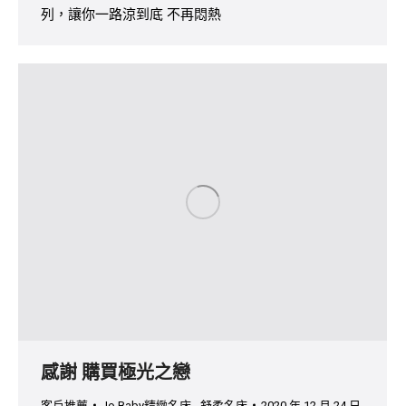
列，讓你一路涼到底 不再悶熱
感謝 購買極光之戀
客戶推薦
Jo Baby精緻名床 - 舒柔名床
2020 年 12 月 24 日