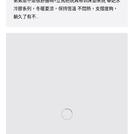
弟弟是不是很舒服啊!!立馬把玩具帶到床墊來玩 華妃水
冷膠系列，冬暖夏涼，保持恆溫 不悶熱，支撐度夠，
躺久了有不…