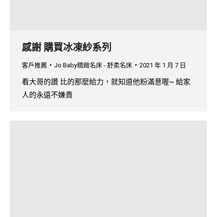
感謝 購買冰凍紗系列
客戶推薦
Jo Baby精緻名床 - 舒柔名床
2021 年 1 月 7 日
看大哥的讚 比的那麼給力，就知道他粉滿意喔~ 給家
人的永遠不嫌貴