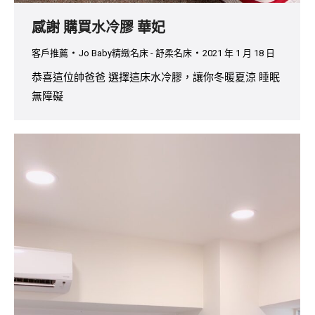
感謝 購買水冷膠 華妃
客戶推薦
Jo Baby精緻名床 - 舒柔名床
2021 年 1 月 18 日
恭喜這位帥爸爸 選擇這床水冷膠，讓你冬暖夏涼 睡眠
無障礙